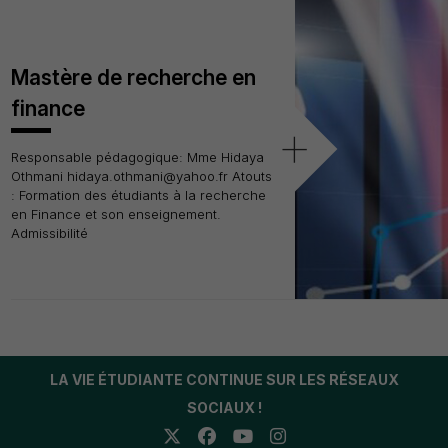
Mastère de recherche en
finance
+
Responsable pédagogique: Mme Hidaya
Othmani hidaya.othmani@yahoo.fr Atouts
: Formation des étudiants à la recherche
en Finance et son enseignement.
Admissibilité
LA VIE ÉTUDIANTE CONTINUE SUR LES RÉSEAUX
SOCIAUX !