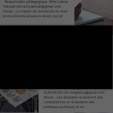
Responsable pédagogique: Mme Lobna
Yakoubi lobna23yakoubi@gmail.com
Atouts : Le master de recherche en droit
privé présente plusieurs atouts qui en
Mastère Recherche en
Science Economiques :
Politiques Économiques
de Développement
+
Régional
Responsable pédagogique: Mme Rim
OUEGHLISSI rim.oueghlissi@gmail.com
Atouts : Les étudiants acquièrent des
compétences en évaluation des
politiques publiques et en