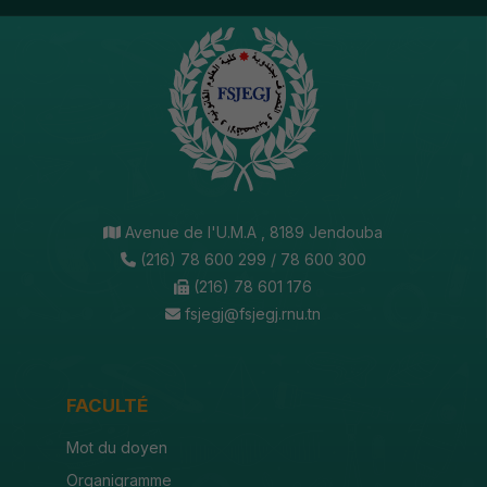
Avenue de l'U.M.A , 8189 Jendouba
(216) 78 600 299 / 78 600 300
(216) 78 601 176
fsjegj@fsjegj.rnu.tn
FACULTÉ
Mot du doyen
Organigramme