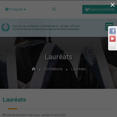
×
Français
Espace Extranet
Lauréats
Formations
Lauréats
Lauréats
Date de dernière mise à jour: samedi 8 août 2026