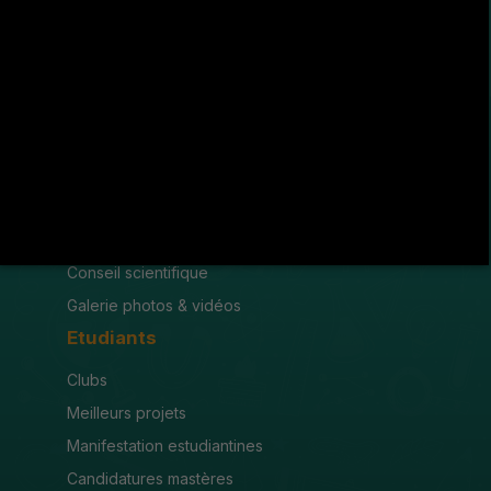
(216) 78 600 299 / 78 600 300
(216) 78 601 176
fsjegj@fsjegj.rnu.tn
FACULTÉ
Mot du doyen
Organigramme
Conseil scientifique
Galerie photos & vidéos
Etudiants
Clubs
Meilleurs projets
Manifestation estudiantines
Candidatures mastères