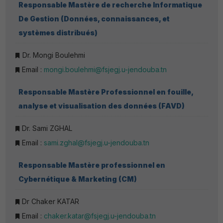
Responsable Mastère de recherche Informatique
De Gestion (Données, connaissances, et
systèmes distribués)
Dr. Mongi Boulehmi
Email :
mongi.boulehmi@fsjegj.u-jendouba.tn
Responsable Mastère Professionnel en fouille,
analyse et visualisation des données (FAVD)
Dr. Sami ZGHAL
Email :
sami.zghal@fsjegj.u-jendouba.tn
Responsable Mastère profe
ssionnel en
Cybernétique & Marketing (CM)
Dr Chaker KATAR
Email :
chaker.katar@fsjegj.u-jendouba.tn