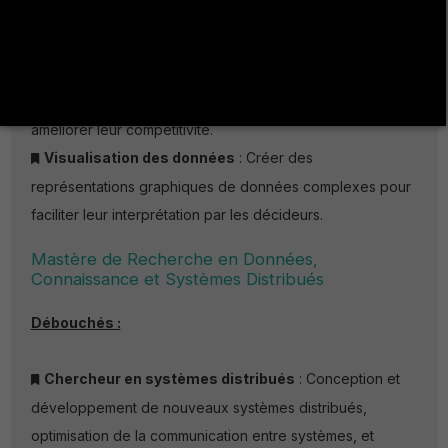
infrastructures permettant de traiter de grands volumes de
données.
Consultant en data mining
: Aider les entreprises à
tirer parti des techniques de fouille de données pour
améliorer leur compétitivité.
Visualisation des données
: Créer des
représentations graphiques de données complexes pour
faciliter leur interprétation par les décideurs.
Mastère de Recherche en Données,
Connaissance et Systèmes Distribués
Débouchés :
Chercheur en systèmes distribués
: Conception et
développement de nouveaux systèmes distribués,
optimisation de la communication entre systèmes, et