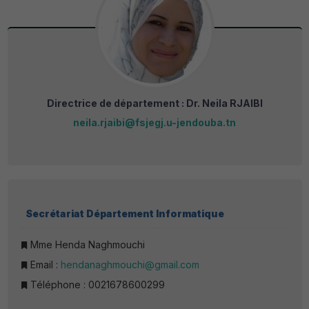
Directrice de département : Dr. Neila RJAIBI
neila.rjaibi@fsjegj.u-jendouba.tn
Secrétariat Département Informatique
Mme Henda Naghmouchi
Email :
hendanaghmouchi@gmail.com
Téléphone : 0021678600299