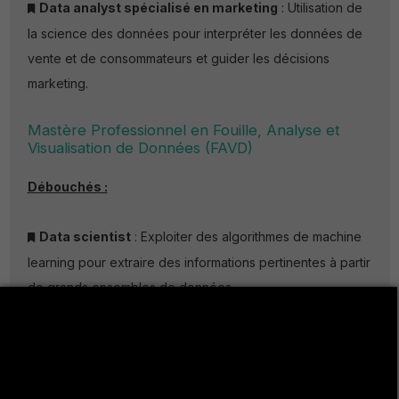
Data analyst spécialisé en marketing
: Utilisation de
la science des données pour interpréter les données de
vente et de consommateurs et guider les décisions
marketing.
Mastère Professionnel en Fouille, Analyse et
Visualisation de Données (FAVD)
Débouchés :
Data scientist
: Exploiter des algorithmes de machine
learning pour extraire des informations pertinentes à partir
de grands ensembles de données.
Analyste de données
: Interpréter et analyser des
données dans divers secteurs (banque, assurance, e-
commerce, etc.) pour aider à la prise de décision.
Ingénieur en big data
: Concevoir et gérer des