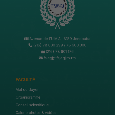
Avenue de l'U.M.A , 8189 Jendouba
(216) 78 600 299 / 78 600 300
(216) 78 601 176
fsjegj@fsjegj.rnu.tn
FACULTÉ
Mot du doyen
Organigramme
Conseil scientifique
Galerie photos & vidéos