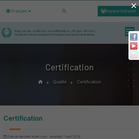
×
Français
Espace Extranet
Certification
Qualité
Certification
Certification
Date de dernière mise à jour: vendredi 7 août 2026