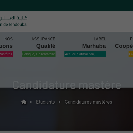
NOS
ASSURANCE
LABEL
P
tions
Qualité
Marhaba
Coopé
Mastères
Politique, Observatoire
Accueil, Satisfaction,
Pr
Qualité
Candidature mastère
Etudiants
Candidatures mastères