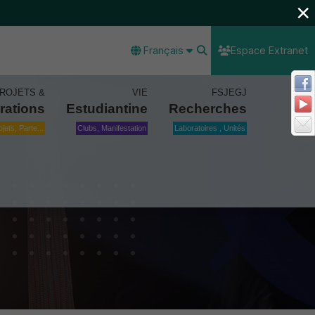
×
Français
Espace Extranet
ROJETS &
VIE
FSJEGJ
rations
Estudiantine
Recherches
ojets, Parte...
Clubs, Manifestation
Laboratoires , Unités