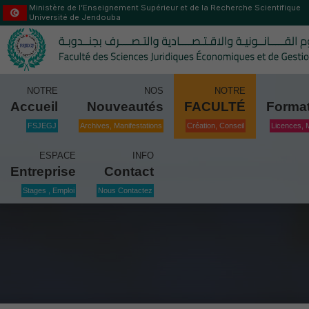
Ministère de l’Enseignement Supérieur et de la Recherche Scientifique
Université de Jendouba
NOTRE
NOS
NOTRE
Accueil
Nouveautés
FACULTÉ
Forma
FSJEGJ
Archives, Manifestations
Création, Conseil
Licences, 
ESPACE
INFO
Entreprise
Contact
Stages , Emploi
Nous Contactez