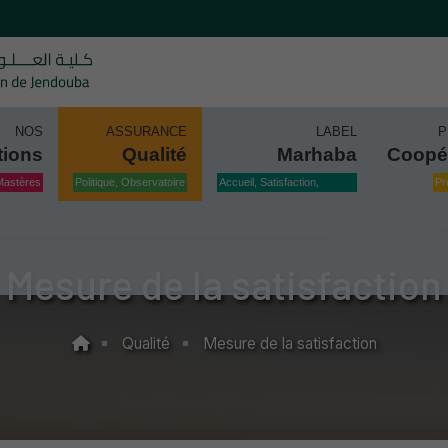
NOS
ASSURANCE
LABEL
P
tions
Qualité
Marhaba
Coopé
Mastères
Politique, Observatoire
Accueil, Satisfaction,
Pr
Qualité
Mesure de la satisfaction
Qualité
Mesure de la satisfaction