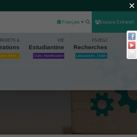
×
Français
Espace Extranet
ROJETS &
VIE
FSJEGJ
rations
Estudiantine
Recherches
ojets, Parte...
Clubs, Manifestation
Laboratoires , Unités