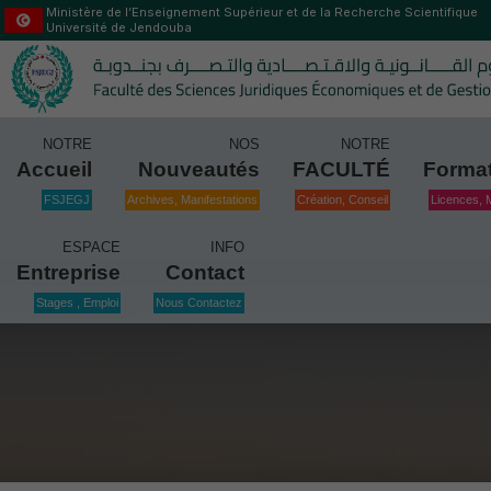
Ministère de l’Enseignement Supérieur et de la Recherche Scientifique
Université de Jendouba
NOTRE
NOS
NOTRE
Accueil
Nouveautés
FACULTÉ
Forma
FSJEGJ
Archives, Manifestations
Création, Conseil
Licences, 
ESPACE
INFO
Entreprise
Contact
Stages , Emploi
Nous Contactez