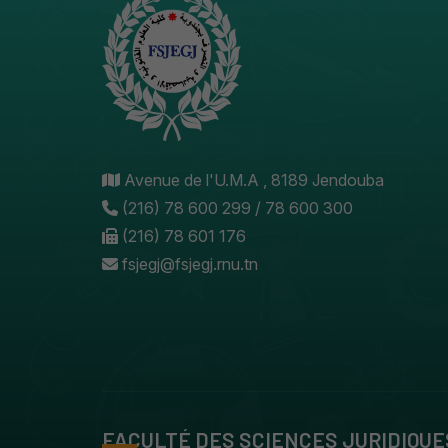
Avenue de l'U.M.A , 8189 Jendouba
(216) 78 600 299 / 78 600 300
(216) 78 601 176
fsjegj@fsjegj.rnu.tn
FACULTÉ DES SCIENCES JURIDIQUE