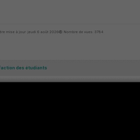
ère mise à jour: jeudi 6 août 2026
Nombre de vues: 3784
faction des étudiants
faction des enseignants
faction du personnel
faction des Entreprises