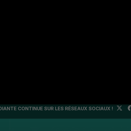
faction des étudiants
faction des enseignants
faction du personnel
faction des Entreprises
UDIANTE CONTINUE SUR LES RÉSEAUX SOCIAUX !