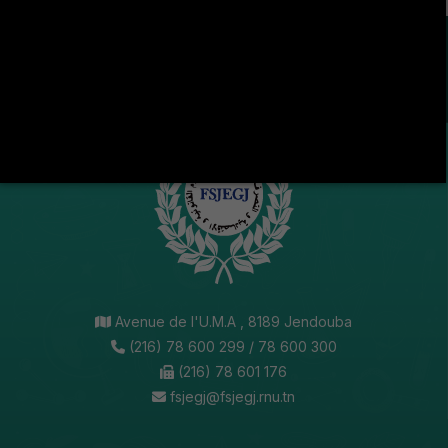
LA VIE ÉTUDIANTE CONTINUE SUR LES RÉSEAUX
SOCIAUX !
Avenue de l'U.M.A , 8189 Jendouba
(216) 78 600 299 / 78 600 300
(216) 78 601 176
fsjegj@fsjegj.rnu.tn