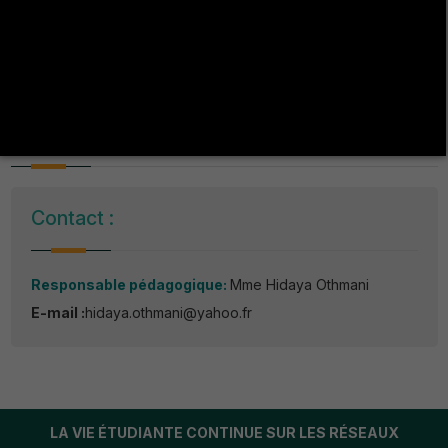
finance,
Se préparer aux études doctorales
Plan d'étude:
Contact :
Responsable pédagogique:
Mme Hidaya Othmani
E-mail :
hidaya.othmani@yahoo.fr
LA VIE ÉTUDIANTE CONTINUE SUR LES RÉSEAUX