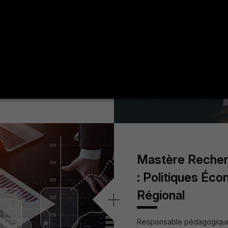
ivé
+
i
 recherche en droit privé
Mastère Recher
: Politiques É
+
Régional
Responsable pédagogiqu