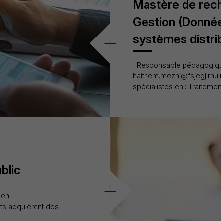
Mastère de rec
Gestion (Donnée
+
systèmes distri
Responsable pédagogique
haithem.mezni@fsjegj.rnu.t
spécialistes en : Traiteme
blic
+
men
ts acquièrent des