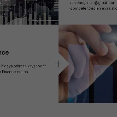
rim.oueghlissi@gmail.com 
compétences en évaluation
nce
+
 hidaya.othmani@yahoo.fr
n Finance et son