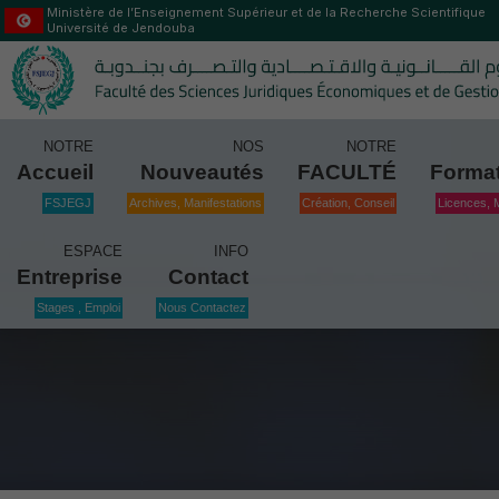
Ministère de l’Enseignement Supérieur et de la Recherche Scientifique
Université de Jendouba
NOTRE
NOS
NOTRE
Accueil
Nouveautés
FACULTÉ
Forma
FSJEGJ
Archives, Manifestations
Création, Conseil
Licences, 
ESPACE
INFO
Entreprise
Contact
Stages , Emploi
Nous Contactez