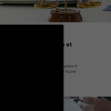
he en monnaie, finance et
 Pr. Abdessattar ATI atiabdessatar@yahoo.fr
aie, Finance et Banque est conçu pour fournir