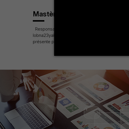
Mastère de recherche droit pr
Responsable pédagogique: Mme Lobna Yakoub
lobna23yakoubi@gmail.com Atouts : Le master de
présente plusieurs atouts qui en