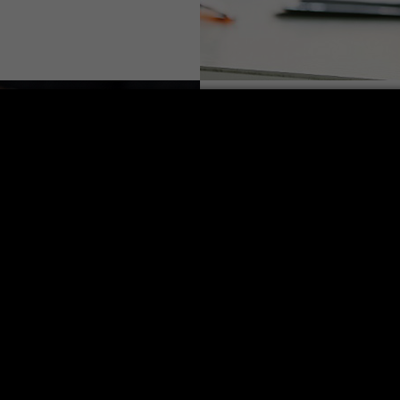
Mastère recherc
banque
+
Responsable pédagogique:
Atouts : le Master en Monn
aux