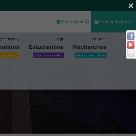
×
Français
Espace Extranet
ROJETS &
VIE
FSJEGJ
rations
Estudiantine
Recherches
ojets, Parte...
Clubs, Manifestation
Laboratoires , Unités