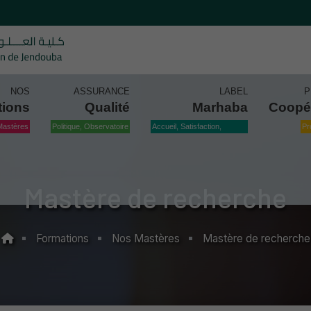
NOS
ASSURANCE
LABEL
P
tions
Qualité
Marhaba
Coopé
Mastères
Politique, Observatoire
Accueil, Satisfaction,
Pr
Qualité
Mastère de recherche
Formations
Nos Mastères
Mastère de recherche