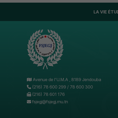
LA VIE ÉT
Avenue de l'U.M.A , 8189 Jendouba
(216) 78 600 299 / 78 600 300
(216) 78 601 176
fsjegj@fsjegj.rnu.tn