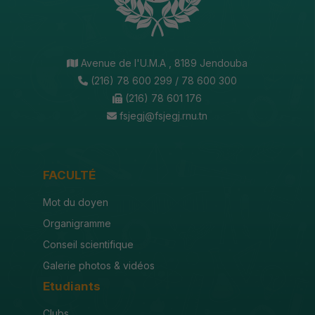
Avenue de l'U.M.A , 8189 Jendouba
(216) 78 600 299 / 78 600 300
(216) 78 601 176
fsjegj@fsjegj.rnu.tn
FACULTÉ
Mot du doyen
Organigramme
Conseil scientifique
Galerie photos & vidéos
Etudiants
Clubs