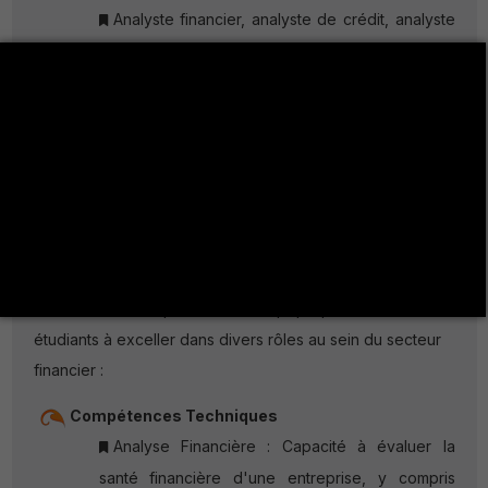
Analyste financier, analyste de crédit, analyste
de risques,
Conseiller commercial, agent prévoyance et
patrimoine dans les assurances.
Compétences :
Le master en Monnaie, Finance et Banque développe un
ensemble de compétences clés qui préparent les
étudiants à exceller dans divers rôles au sein du secteur
financier :
Compétences Techniques
Analyse Financière : Capacité à évaluer la
santé financière d'une entreprise, y compris