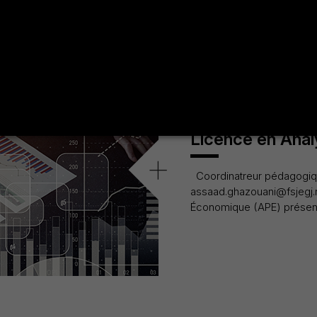
gnificatifs pour
Licence en Anal
+
Coordinatreur pédagogiq
assaad.ghazouani@fsjegj.rn
Économique (APE) présente