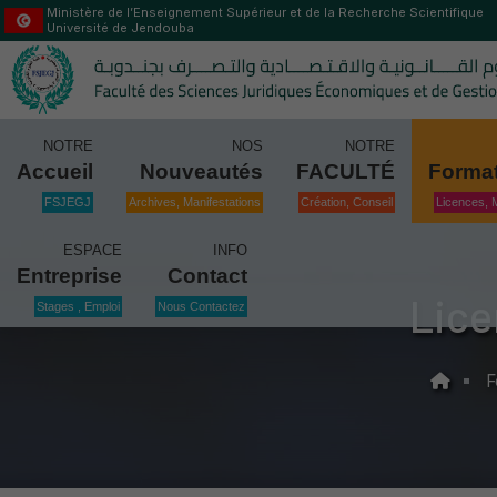
Ministère de l’Enseignement Supérieur et de la Recherche Scientifique
Université de Jendouba
NOTRE
NOS
NOTRE
Accueil
Nouveautés
FACULTÉ
Forma
FSJEGJ
Archives, Manifestations
Création, Conseil
Licences, 
ESPACE
INFO
Entreprise
Contact
Lice
Stages , Emploi
Nous Contactez
F