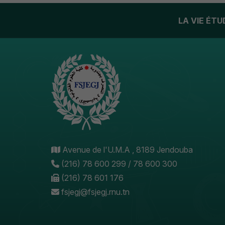
LA VIE ÉT
Avenue de l'U.M.A , 8189 Jendouba
(216) 78 600 299 / 78 600 300
(216) 78 601 176
fsjegj@fsjegj.rnu.tn