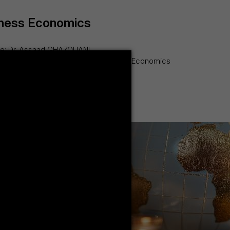
iness Economics
ue: Dr. Assaad GHAZOUANI
nu.tn Atouts : La Licence en Business Economics
es qui en font un