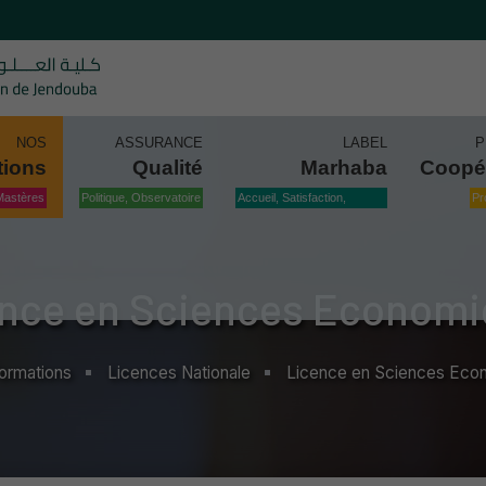
NOS
ASSURANCE
LABEL
P
tions
Qualité
Marhaba
Coopé
Mastères
Politique, Observatoire
Accueil, Satisfaction,
Pr
Qualité
nce en Sciences Econom
ormations
Licences Nationale
Licence en Sciences Eco