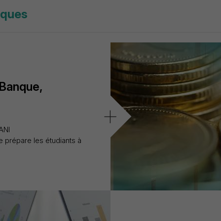
iques
 Banque,
+
ANI
e prépare les étudiants à