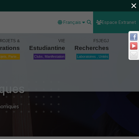
×
Français
Espace Extranet
ROJETS &
VIE
FSJEGJ
rations
Estudiantine
Recherches
ojets, Parte...
Clubs, Manifestation
Laboratoires , Unités
iques
nomiques