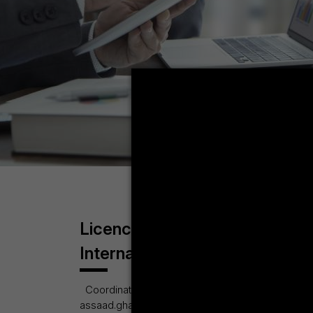
Licence en Commerce et Fin
Internationale
Coordinatreur pédagogique: Dr. Assaad GHAZO
assaad.ghazouani@fsjegj.rnu.tn Atouts : La Lic