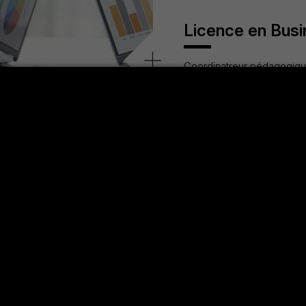
Licence en Bus
+
Coordinatreur pédagogiq
assaad.ghazouani@fsjegj.r
présente plusieurs avantag
ance
+
UANI
ence en Commerce et