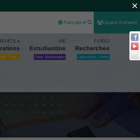
×
Français
Espace Extranet
ROJETS &
VIE
FSJEGJ
rations
Estudiantine
Recherches
ojets, Parte...
Clubs, Manifestation
Laboratoires , Unités