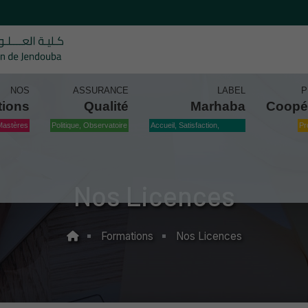
NOS
ASSURANCE
LABEL
P
tions
Qualité
Marhaba
Coopé
Mastères
Politique, Observatoire
Accueil, Satisfaction,
Pr
Qualité
Nos Licences
Formations
Nos Licences