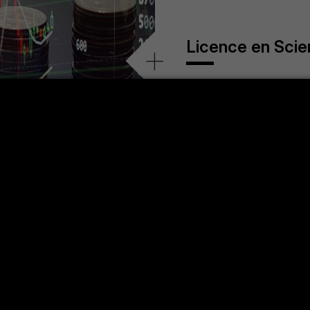
Licence en Sci
+
on
+