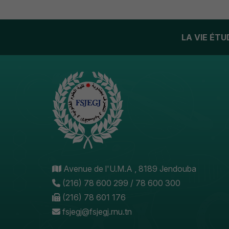
LA VIE ÉT
Avenue de l'U.M.A , 8189 Jendouba
(216) 78 600 299 / 78 600 300
(216) 78 601 176
fsjegj@fsjegj.rnu.tn