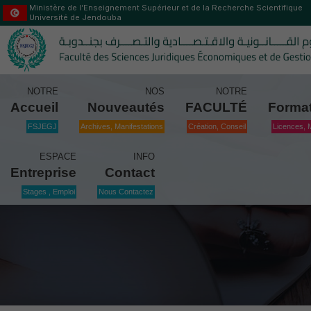
Ministère de l’Enseignement Supérieur et de la Recherche Scientifique
Université de Jendouba
NOTRE
NOS
NOTRE
Accueil
Nouveautés
FACULTÉ
Forma
FSJEGJ
Archives, Manifestations
Création, Conseil
Licences, 
ESPACE
INFO
Entreprise
Contact
Stages , Emploi
Nous Contactez