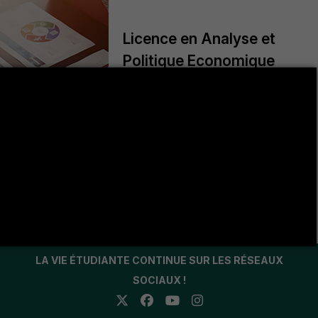
Licence en Analyse et
Politique Economique
+
Coordinatreur pédagogique: Dr. Assaad
GHAZOUANI
assaad.ghazouani@fsjegj.rnu.tn Atouts :
La Licence en Analyse et Politique
Économique (APE) présente plusieurs
avantages significatifs
LA VIE ÉTUDIANTE CONTINUE SUR LES RÉSEAUX
SOCIAUX !