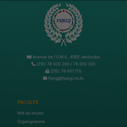
Avenue de l'U.M.A , 8189 Jendouba
(216) 78 600 299 / 78 600 300
(216) 78 601 176
fsjegj@fsjegj.rnu.tn
FACULTÉ
Mot du doyen
Organigramme