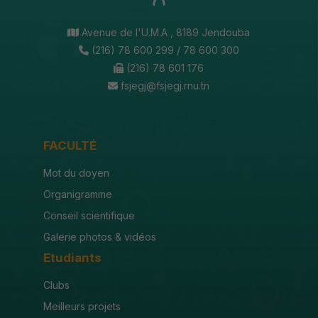
Avenue de l'U.M.A , 8189 Jendouba
(216) 78 600 299 / 78 600 300
(216) 78 601 176
fsjegj@fsjegj.rnu.tn
FACULTÉ
Mot du doyen
Organigramme
Conseil scientifique
Galerie photos & vidéos
Etudiants
Clubs
Meilleurs projets