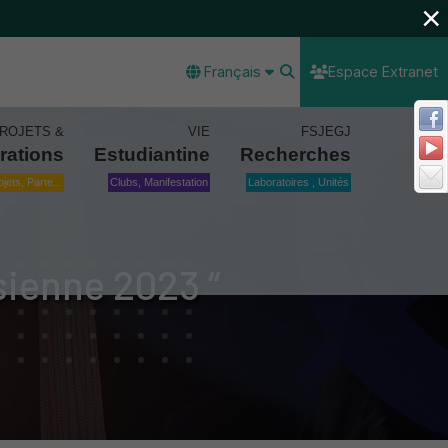
×
Français
Espace Extranet
ROJETS &
VIE
FSJEGJ
rations
Estudiantine
Recherches
ojets, Parte...
Clubs, Manifestation
Laboratoires , Unités
sienne 2023 “