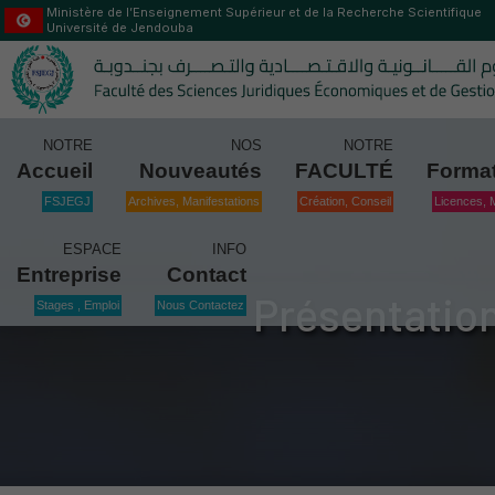
Ministère de l’Enseignement Supérieur et de la Recherche Scientifique
Université de Jendouba
NOTRE
NOS
NOTRE
Accueil
Nouveautés
FACULTÉ
Forma
FSJEGJ
Archives, Manifestations
Création, Conseil
Licences, 
ESPACE
INFO
Entreprise
Contact
Présentation
Stages , Emploi
Nous Contactez