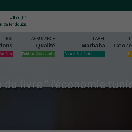
NOS
ASSURANCE
LABEL
P
tions
Qualité
Marhaba
Coopé
Mastères
Politique, Observatoire
Accueil, Satisfaction,
Pr
Qualité
 du livre “ l’économie tuni