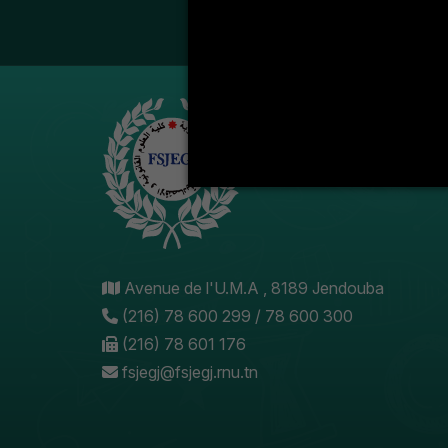
LA VIE ÉT
Avenue de l'U.M.A , 8189 Jendouba
(216) 78 600 299 / 78 600 300
(216) 78 601 176
fsjegj@fsjegj.rnu.tn