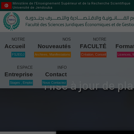
Ministère de l’Enseignement Supérieur et de la Recherche Scientifique
Université de Jendouba
NOTRE
NOS
NOTRE
Accueil
Nouveautés
FACULTÉ
Forma
FSJEGJ
Archives, Manifestations
Création, Conseil
Licences, 
ESPACE
INFO
Entreprise
Contact
Mise à jour de p
Stages , Emploi
Nous Contactez