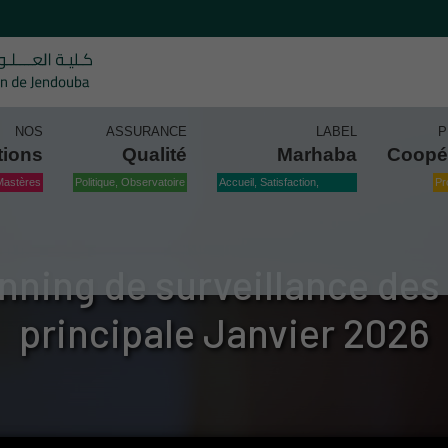
NOS
ASSURANCE
LABEL
P
tions
Qualité
Marhaba
Coopé
Mastères
Politique, Observatoire
Accueil, Satisfaction,
Pr
Qualité
lanning de surveillance de
principale Janvier 2026