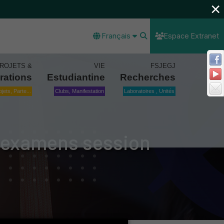
×
Français
Espace Extranet
ROJETS &
VIE
FSJEGJ
rations
Estudiantine
Recherches
ojets, Parte...
Clubs, Manifestation
Laboratoires , Unités
s examens session