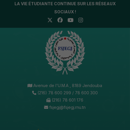
LA VIE ÉTUDIANTE CONTINUE SUR LES RÉSEAUX
SOCIAUX !
Avenue de l'U.M.A , 8189 Jendouba
(216) 78 600 299 / 78 600 300
(216) 78 601 176
fsjegj@fsjegj.rnu.tn