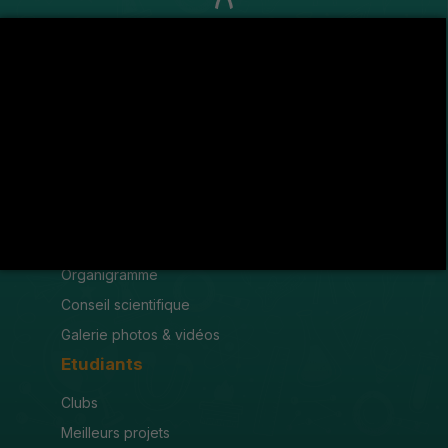
Avenue de l'U.M.A , 8189 Jendouba
(216) 78 600 299 / 78 600 300
(216) 78 601 176
fsjegj@fsjegj.rnu.tn
FACULTÉ
Mot du doyen
Organigramme
Conseil scientifique
Galerie photos & vidéos
Etudiants
Clubs
Meilleurs projets