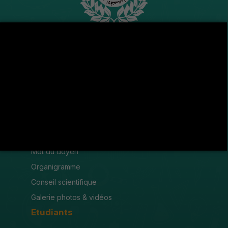
Avenue de l'U.M.A , 8189 Jendouba
(216) 78 600 299 / 78 600 300
(216) 78 601 176
fsjegj@fsjegj.rnu.tn
FACULTÉ
Mot du doyen
Organigramme
Conseil scientifique
Galerie photos & vidéos
Etudiants