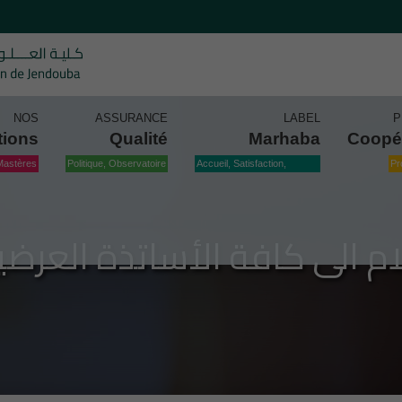
NOS
ASSURANCE
LABEL
P
tions
Qualité
Marhaba
Coopé
Mastères
Politique, Observatoire
Accueil, Satisfaction,
Pr
Qualité
ام الى كافة الأساتذة العرضي