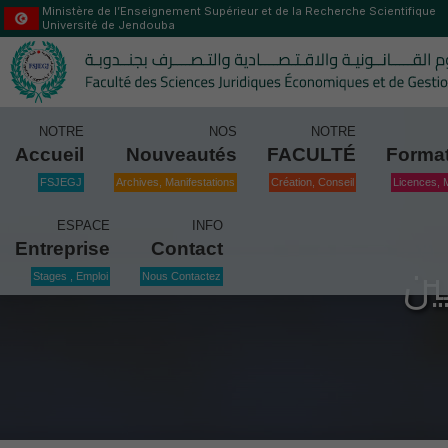
Ministère de l’Enseignement Supérieur et de la Recherche Scientifique
Université de Jendouba
NOTRE
NOS
NOTRE
Accueil
Nouveautés
FACULTÉ
Forma
FSJEGJ
Archives, Manifestations
Création, Conseil
Licences, 
ESPACE
INFO
Entreprise
Contact
ين
Stages , Emploi
Nous Contactez