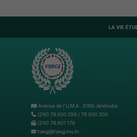
LA VIE ÉT
Avenue de l'U.M.A , 8189 Jendouba
(216) 78 600 299 / 78 600 300
(216) 78 601 176
fsjegj@fsjegj.rnu.tn