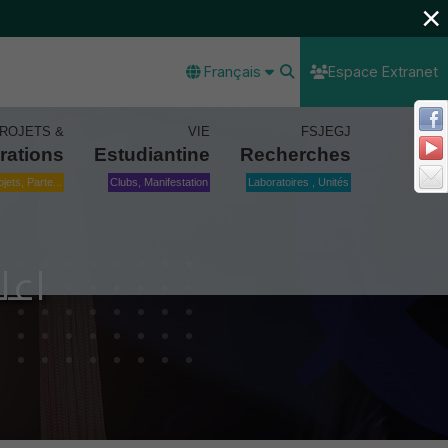
×
Français
Espace Extranet
ROJETS &
VIE
FSJEGJ
rations
Estudiantine
Recherches
ojets, Parte...
Clubs, Manifestation
Laboratoires , Unités
اعل