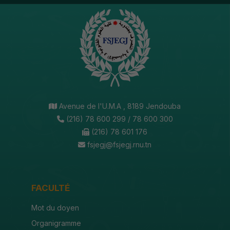
Avenue de l'U.M.A , 8189 Jendouba
(216) 78 600 299 / 78 600 300
(216) 78 601 176
fsjegj@fsjegj.rnu.tn
FACULTÉ
Mot du doyen
Organigramme