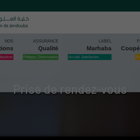
NOS
ASSURANCE
LABEL
P
tions
Qualité
Marhaba
Coopé
Mastères
Politique, Observatoire
Accueil, Satisfaction,
Pr
Qualité
Prise de rendez-vous