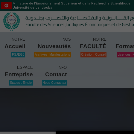
Ministère de l’Enseignement Supérieur et de la Recherche Scientifique
Université de Jendouba
NOTRE
NOS
NOTRE
Accueil
Nouveautés
FACULTÉ
Forma
FSJEGJ
Archives, Manifestations
Création, Conseil
Licences, 
ESPACE
INFO
Entreprise
Contact
Stages , Emploi
Nous Contactez