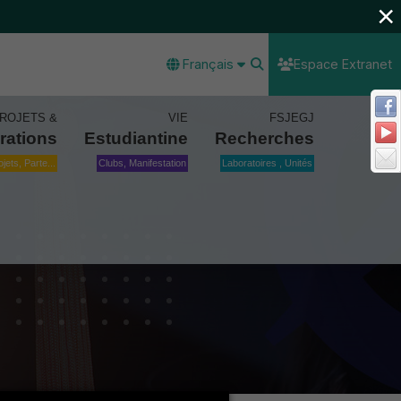
×
Français
Espace Extranet
ROJETS &
VIE
FSJEGJ
rations
Estudiantine
Recherches
ojets, Parte...
Clubs, Manifestation
Laboratoires , Unités