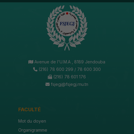
Avenue de l'U.M.A , 8189 Jendouba
(216) 78 600 299 / 78 600 300
(216) 78 601 176
fsjegj@fsjegj.rnu.tn
FACULTÉ
Mot du doyen
Organigramme