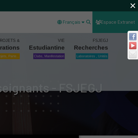
×
Français
Espace Extranet
ROJETS &
VIE
FSJEGJ
rations
Estudiantine
Recherches
ojets, Parte...
Clubs, Manifestation
Laboratoires , Unités
nseignants - FSJEGJ