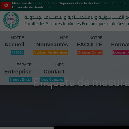
Ministère de l’Enseignement Supérieur et de la Recherche Scientifique
Université de Jendouba
NOTRE
NOS
NOTRE
Accueil
Nouveautés
FACULTÉ
Forma
FSJEGJ
Archives, Manifestations
Création, Conseil
Licences, 
ESPACE
INFO
Entreprise
Contact
Enquête de mesure 
Stages , Emploi
Nous Contactez