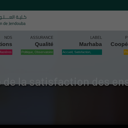
NOS
ASSURANCE
LABEL
P
tions
Qualité
Marhaba
Coopé
Mastères
Politique, Observatoire
Accueil, Satisfaction,
Pr
Qualité
de la satisfaction des e