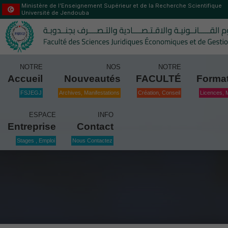
Ministère de l’Enseignement Supérieur et de la Recherche Scientifique
Université de Jendouba
NOTRE
NOS
NOTRE
Accueil
Nouveautés
FACULTÉ
Forma
FSJEGJ
Archives, Manifestations
Création, Conseil
Licences, 
ESPACE
INFO
Entreprise
Contact
Stages , Emploi
Nous Contactez