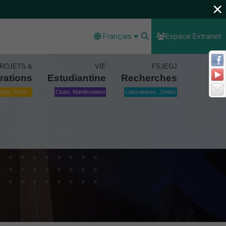
×
Français
Espace Extranet
ROJETS &
VIE
FSJEGJ
rations
Estudiantine
Recherches
ojets, Parte...
Clubs, Manifestation
Laboratoires , Unités