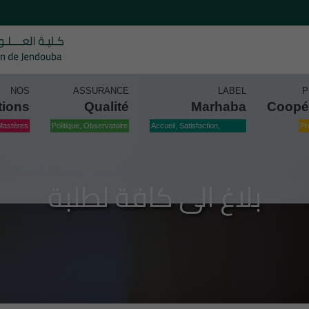
NOS
ASSURANCE
LABEL
P
tions
Qualité
Marhaba
Coopé
Mastères
Politique, Observatoire
Accueil, Satisfaction,
Pr
Qualité
بلاغ الى كافة لطلبة