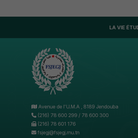
LA VIE ÉT
Avenue de l'U.M.A , 8189 Jendouba
(216) 78 600 299 / 78 600 300
(216) 78 601 176
fsjegj@fsjegj.rnu.tn