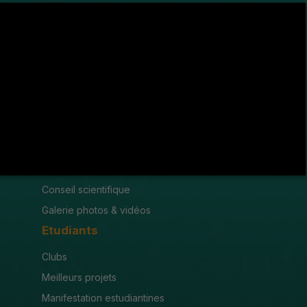
Avenue de l'U.M.A , 8189 Jendouba
(216) 78 600 299 / 78 600 300
(216) 78 601 176
fsjegj@fsjegj.rnu.tn
FACULTÉ
Mot du doyen
Organigramme
Conseil scientifique
Galerie photos & vidéos
Etudiants
Clubs
Meilleurs projets
Manifestation estudiantines