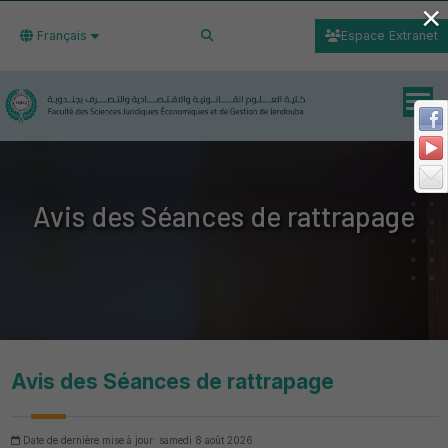
×
Français
Espace Extranet
Avis des Séances de rattrapage
Avis des Séances de rattrapage
Date de dernière mise à jour: samedi 8 août 2026