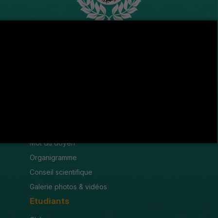
Avenue de l'U.M.A , 8189 Jendouba
(216) 78 600 299 / 78 600 300
(216) 78 601 176
fsjegj@fsjegj.rnu.tn
FACULTÉ
Mot du doyen
Organigramme
Conseil scientifique
Galerie photos & vidéos
Etudiants