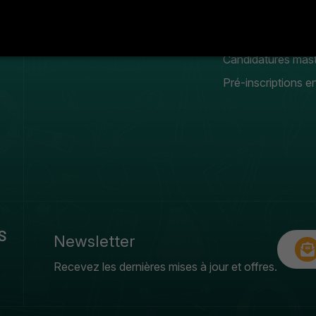
Conseil scientifique
Manifestation
estudiantines
Galerie photos & vidéos
Candidatures mas
Pré-inscriptions en
S
Newsletter
Recevez les dernières mises à jour et offres.