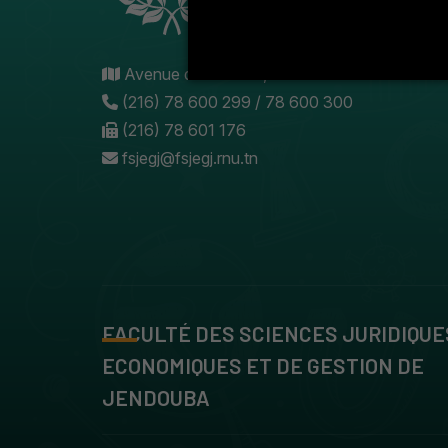
Avenue de l'U.M.A , 8189 Jendouba
(216) 78 600 299 / 78 600 300
(216) 78 601 176
fsjegj@fsjegj.rnu.tn
FACULTÉ DES SCIENCES JURIDIQUE
ECONOMIQUES ET DE GESTION DE
JENDOUBA