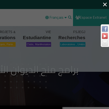
×
Français
Espace Extranet
ROJETS &
VIE
FSJEGJ
rations
Estudiantine
Recherches
ojets, Parte...
Clubs, Manifestation
Laboratoires , Unités