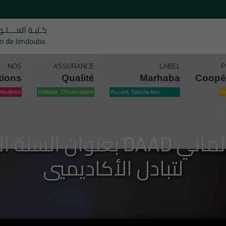
NOS
ASSURANCE
LABEL
P
tions
Qualité
Marhaba
Coopé
Mastères
Politique, Observatoire
Accueil, Satisfaction,
Pr
Qualité
لتبادل الأكاديميي