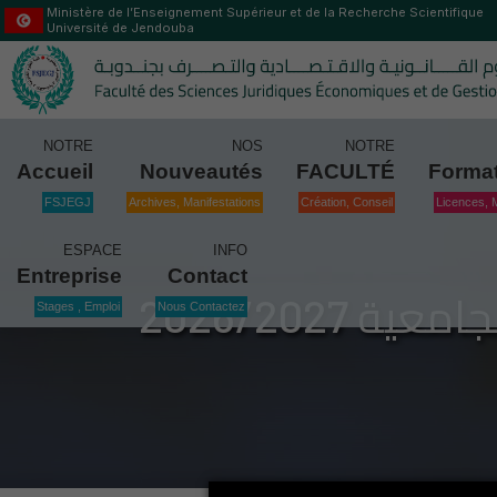
Ministère de l’Enseignement Supérieur et de la Recherche Scientifique
Université de Jendouba
NOTRE
NOS
NOTRE
Accueil
Nouveautés
FACULTÉ
Forma
FSJEGJ
Archives, Manifestations
Création, Conseil
Licences, 
ESPACE
INFO
Entreprise
Contact
بعنوان السنة الجامعية 2026/2027 DAAD برامج منح الديوان الألماني
Stages , Emploi
Nous Contactez