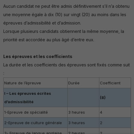
Aucun candidat ne peut être admis définitivement s’il n’a obtenu
une moyenne égale à dix (10) sur vingt (20) au moins dans les
épreuves d’admissibilité et d’admission.
Lorsque plusieurs candidats obtiennent la même moyenne, la
priorité est accordée au plus âgé d’entre eux.
Les épreuves et les coefficients
La durée et les coefficients des épreuves sont fixés comme suit
:
Nature de l’épreuve
Durée
Coefficient
I – Les épreuves écrites
(8)
d’admissibilité
1-Epreuve de spécialité
3 heures
4
2-Epreuve de culture générale
3 heures
2
3- Epreuve de langue anglaise
2 heures
2