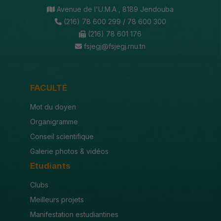
Avenue de l'U.M.A , 8189 Jendouba
(216) 78 600 299 / 78 600 300
(216) 78 601 176
fsjegj@fsjegj.rnu.tn
FACULTÉ
Mot du doyen
Organigramme
Conseil scientifique
Galerie photos & vidéos
Etudiants
Clubs
Meilleurs projets
Manifestation estudiantines