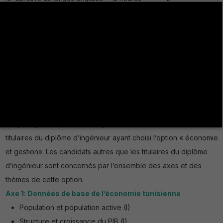
II- L’épreuve d’admission
(2)
définitive
– L’épreuve orale
1 heure
2
Programme de l’épreuve de spécialité
Économie et gestion
Remarque :
L’indication (I) concerne les axes et les thèmes sur
lesquels porte l’épreuve de spécialité destinée aux candidats
titulaires du diplôme d’ingénieur ayant choisi l’option « économie
et gestion». Les candidats autres que les titulaires du diplôme
d’ingénieur sont concernés par l’ensemble des axes et des
thèmes de cette option.
Axe 1: Données de base de l’économie tunisienne
Population et population active (I)
Structure et croissance du PIB (I)