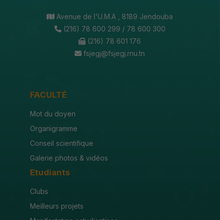
Avenue de l'U.M.A , 8189 Jendouba
(216) 78 600 299 / 78 600 300
(216) 78 601 176
fsjegj@fsjegj.rnu.tn
FACULTÉ
Mot du doyen
Organigramme
Conseil scientifique
Galerie photos & vidéos
Etudiants
Clubs
Meilleurs projets