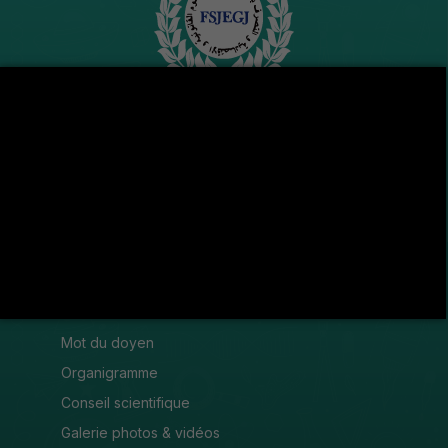
Avenue de l'U.M.A , 8189 Jendouba
(216) 78 600 299 / 78 600 300
(216) 78 601 176
fsjegj@fsjegj.rnu.tn
FACULTÉ
Mot du doyen
Organigramme
Conseil scientifique
Galerie photos & vidéos