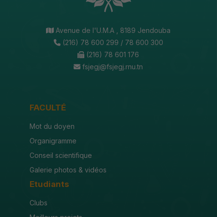
Avenue de l'U.M.A , 8189 Jendouba
(216) 78 600 299 / 78 600 300
(216) 78 601 176
fsjegj@fsjegj.rnu.tn
FACULTÉ
Mot du doyen
Organigramme
Conseil scientifique
Galerie photos & vidéos
Etudiants
Clubs