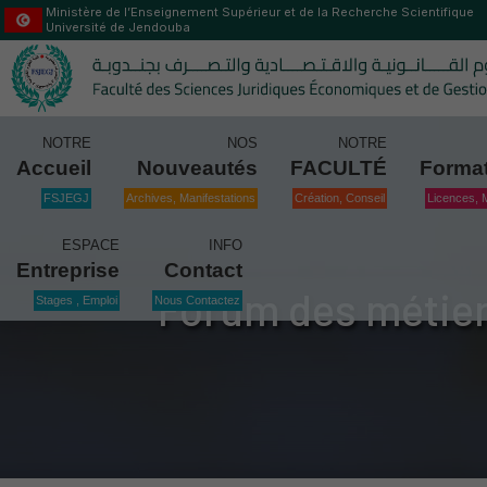
Ministère de l’Enseignement Supérieur et de la Recherche Scientifique
Université de Jendouba
NOTRE
NOS
NOTRE
Accueil
Nouveautés
FACULTÉ
Forma
FSJEGJ
Archives, Manifestations
Création, Conseil
Licences, 
ESPACE
INFO
Entreprise
Contact
Forum des métier
Stages , Emploi
Nous Contactez