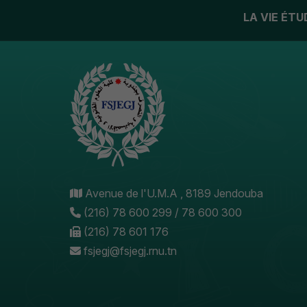
LA VIE ÉT
Avenue de l'U.M.A , 8189 Jendouba
(216) 78 600 299 / 78 600 300
(216) 78 601 176
fsjegj@fsjegj.rnu.tn