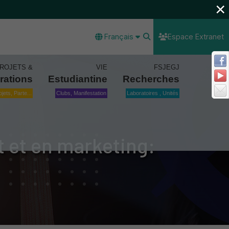
×
Français
Espace Extranet
ROJETS &
VIE
FSJEGJ
rations
Estudiantine
Recherches
ojets, Parte...
Clubs, Manifestation
Laboratoires , Unités
 et en marketing: