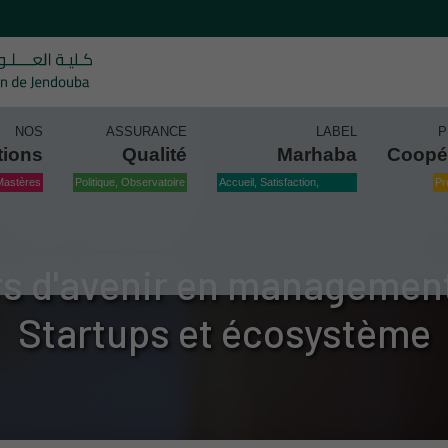
NOS
ASSURANCE
LABEL
P
tions
Qualité
Marhaba
Coopé
Mastères
Politique, Observatoire
Accueil, Satisfaction,
Pr
Qualité
s d'avenir en management
Startups et écosystème