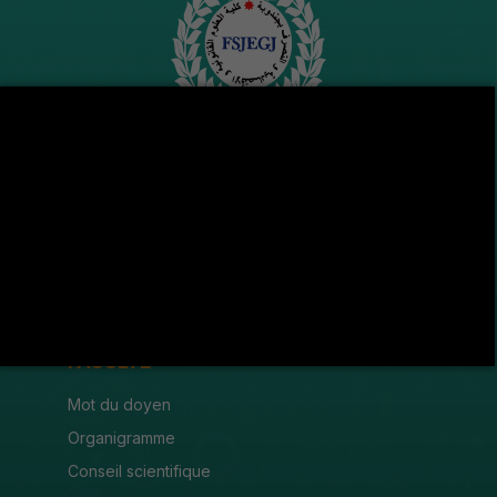
Avenue de l'U.M.A , 8189 Jendouba
(216) 78 600 299 / 78 600 300
(216) 78 601 176
fsjegj@fsjegj.rnu.tn
FACULTÉ
Mot du doyen
Organigramme
Conseil scientifique