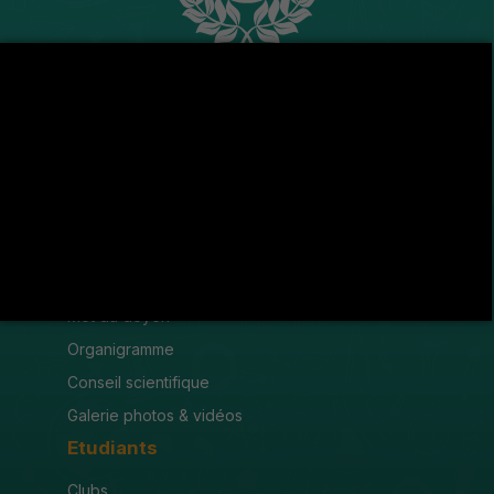
Avenue de l'U.M.A , 8189 Jendouba
(216) 78 600 299 / 78 600 300
(216) 78 601 176
fsjegj@fsjegj.rnu.tn
FACULTÉ
Mot du doyen
Organigramme
Conseil scientifique
Galerie photos & vidéos
Etudiants
Clubs