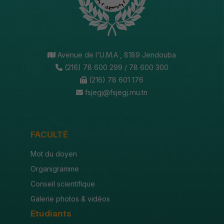
Avenue de l'U.M.A , 8189 Jendouba
(216) 78 600 299 / 78 600 300
(216) 78 601 176
fsjegj@fsjegj.rnu.tn
FACULTÉ
Mot du doyen
Organigramme
Conseil scientifique
Galerie photos & vidéos
Etudiants