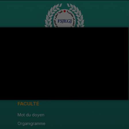
Avenue de l'U.M.A , 8189 Jendouba
(216) 78 600 299 / 78 600 300
(216) 78 601 176
fsjegj@fsjegj.rnu.tn
FACULTÉ
Mot du doyen
Organigramme