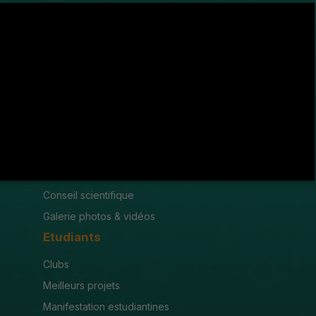
Avenue de l'U.M.A , 8189 Jendouba
(216) 78 600 299 / 78 600 300
(216) 78 601 176
fsjegj@fsjegj.rnu.tn
FACULTÉ
Mot du doyen
Organigramme
Conseil scientifique
Galerie photos & vidéos
Etudiants
Clubs
Meilleurs projets
Manifestation estudiantines