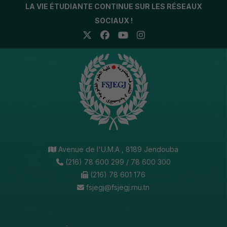
LA VIE ÉTUDIANTE CONTINUE SUR LES RÉSEAUX
SOCIAUX !
Avenue de l'U.M.A , 8189 Jendouba
(216) 78 600 299 / 78 600 300
(216) 78 601 176
fsjegj@fsjegj.rnu.tn