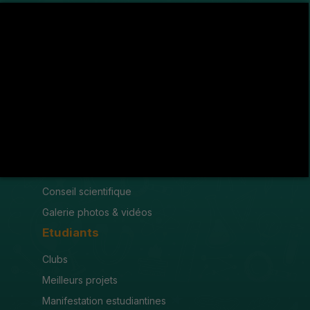
Avenue de l'U.M.A , 8189 Jendouba
(216) 78 600 299 / 78 600 300
(216) 78 601 176
fsjegj@fsjegj.rnu.tn
FACULTÉ
Mot du doyen
Organigramme
Conseil scientifique
Galerie photos & vidéos
Etudiants
Clubs
Meilleurs projets
Manifestation estudiantines