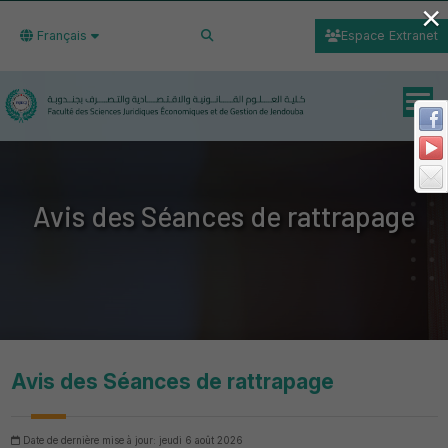
×
Français
Espace Extranet
Avis des Séances de rattrapage
Avis des Séances de rattrapage
Date de dernière mise à jour: jeudi 6 août 2026