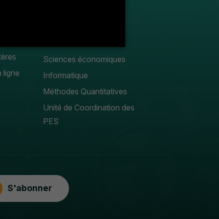
droit public
Droit privé
Sciences Gestion
tères
Sciences économiques
 ligne
Informatique
Méthodes Quantitatives
Unité de Coordination des
PES
S'abonner