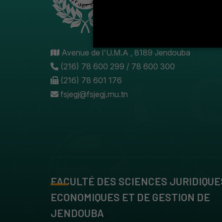
Avenue de l'U.M.A , 8189 Jendouba
(216) 78 600 299 / 78 600 300
(216) 78 601 176
fsjegj@fsjegj.rnu.tn
FACULTÉ DES SCIENCES JURIDIQUE
ECONOMIQUES ET DE GESTION DE
JENDOUBA