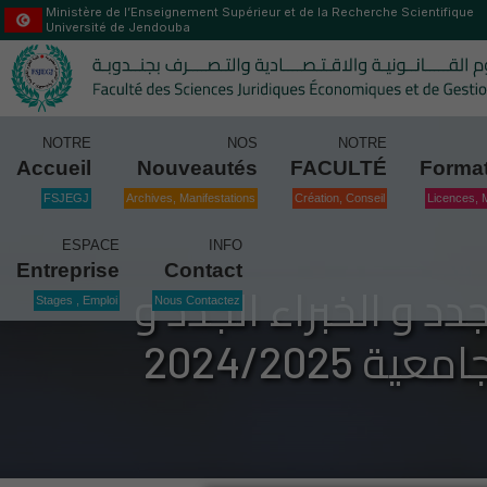
Ministère de l’Enseignement Supérieur et de la Recherche Scientifique
Université de Jendouba
NOTRE
NOS
NOTRE
Accueil
Nouveautés
FACULTÉ
Forma
FSJEGJ
Archives, Manifestations
Création, Conseil
Licences, 
ESPACE
INFO
Entreprise
Contact
د و الخبراء الجدد و
Stages , Emploi
Nous Contactez
2024/202