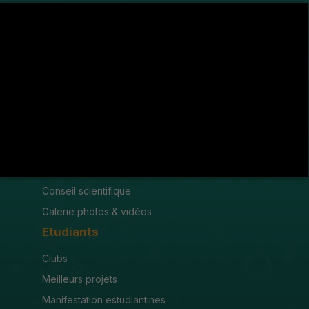
Avenue de l'U.M.A , 8189 Jendouba
(216) 78 600 299 / 78 600 300
(216) 78 601 176
fsjegj@fsjegj.rnu.tn
FACULTÉ
Mot du doyen
Organigramme
Conseil scientifique
Galerie photos & vidéos
Etudiants
Clubs
Meilleurs projets
Manifestation estudiantines