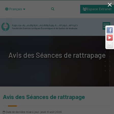
×
Français
Espace Extranet
Avis des Séances de rattrapage
Avis des Séances de rattrapage
Date de dernière mise à jour: jeudi 6 août 2026