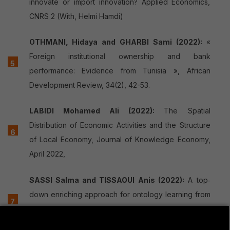
innovate or import innovation? Applied Economics,
CNRS 2 (With, Helmi Hamdi)
OTHMANI, Hidaya and GHARBI Sami (2022):
«
Foreign institutional ownership and bank
performance: Evidence from Tunisia », African
Development Review, 34(2), 42-53.
LABIDI Mohamed Ali (2022):
The Spatial
Distribution of Economic Activities and the Structure
of Local Economy, Journal of Knowledge Economy,
April 2022,
SASSI Salma and TISSAOUI Anis (2022):
A top‐
down enriching approach for ontology learning from
text, Concurrency and Computation Practice and
Experience, Elsevier.