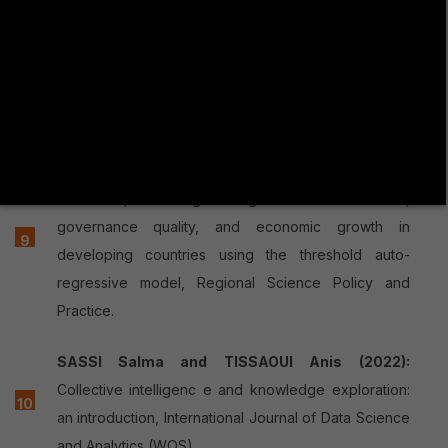
SAMI GHARBI and HIDAYA OTHMANI (2022):
Which institutional investors encourage R&D
investments, International Journal of Management
and Enterprise Development (WOS)
OCHI Anis and SAIDI Yosra (2023):
Estimating
relationships among foreign direct investment,
governance quality, and economic growth in
developing countries using the threshold auto-
regressive model, Regional Science Policy and
Practice.
SASSI Salma and TISSAOUI Anis (2022):
Collective intelligenc e and knowledge exploration:
an introduction, International Journal of Data Science
and Analytics (WOS)