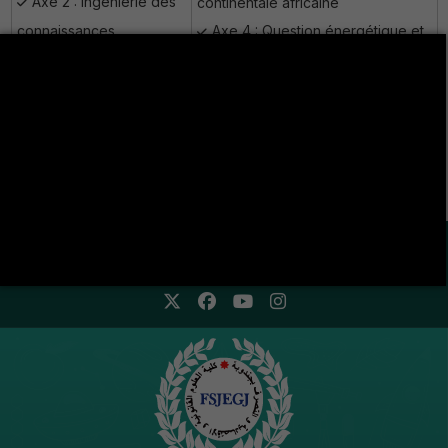
Axe 2 : Ingénierie des
continentale africaine
connaissances
Axe 4 : Question énergétique et
Axe 3 : Intelligence
développement durable
Artificielle
Axe 5 : Droit et valorisation du
Axe 4 : Sustainable
patrimoine matériel et immatériel
and Digital Supply Chain
LA VIE ÉTUDIANTE CONTINUE SUR LES RÉSEAUX
SOCIAUX !