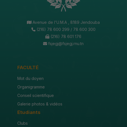
Avenue de l'U.M.A , 8189 Jendouba
(216) 78 600 299 / 78 600 300
(216) 78 601 176
fsjegj@fsjegj.rnu.tn
FACULTÉ
Mot du doyen
Organigramme
Conseil scientifique
Galerie photos & vidéos
Etudiants
Clubs