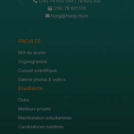
(216) 78 600 299 / 78 600 300
(216) 78 601 176
fsjegj@fsjegj.rnu.tn
FACULTÉ
Mot du doyen
Organigramme
Conseil scientifique
Galerie photos & vidéos
Etudiants
Clubs
Meilleurs projets
Manifestation estudiantines
Candidatures mastères