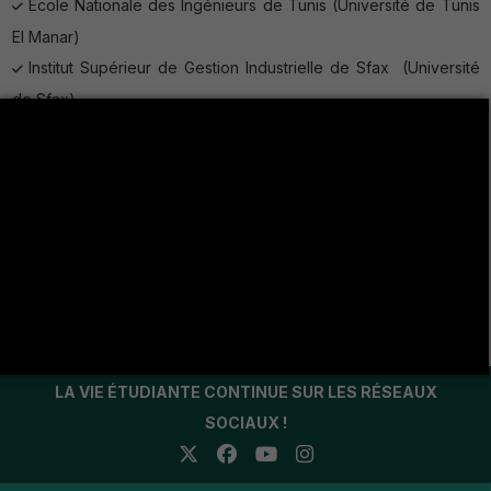
Ecole Nationale des Ingénieurs de Tunis (Université de Tunis
El Manar)
Institut Supérieur de Gestion Industrielle de Sfax (Université
de Sfax)
Ecole Nationale des ingénieurs de Gafsa (Université de
Gafsa)
Ecole Polytechnique de Turin (Italie)
Ecole Polytechnique de Milan (Italie)
CentraleSupélec de l’Université Paris-Saclay (France)
OBreal , Bracelone, Spain
LA VIE ÉTUDIANTE CONTINUE SUR LES RÉSEAUX
SOCIAUX !