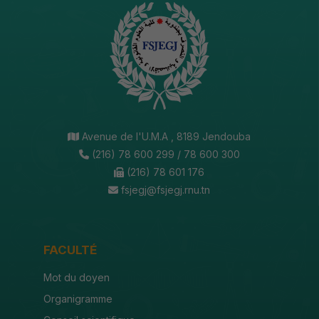
Avenue de l'U.M.A , 8189 Jendouba
(216) 78 600 299 / 78 600 300
(216) 78 601 176
fsjegj@fsjegj.rnu.tn
FACULTÉ
Mot du doyen
Organigramme