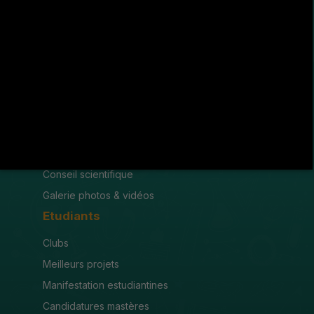
(216) 78 600 299 / 78 600 300
(216) 78 601 176
fsjegj@fsjegj.rnu.tn
FACULTÉ
Mot du doyen
Organigramme
Conseil scientifique
Galerie photos & vidéos
Etudiants
Clubs
Meilleurs projets
Manifestation estudiantines
Candidatures mastères