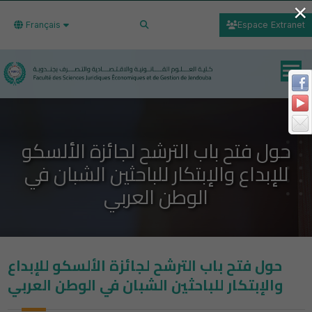
×
Français
Espace Extranet
حول فتح باب الترشح لجائزة الألسكو
للإبداع والإبتكار للباحثين الشبان في
الوطن العربي
حول فتح باب الترشح لجائزة الألسكو للإبداع
والإبتكار للباحثين الشبان في الوطن العربي