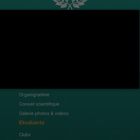
Avenue de l'U.M.A , 8189 Jendouba
(216) 78 600 299 / 78 600 300
(216) 78 601 176
fsjegj@fsjegj.rnu.tn
FACULTÉ
Mot du doyen
Organigramme
Conseil scientifique
Galerie photos & vidéos
Etudiants
Clubs