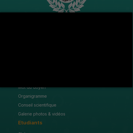
Avenue de l'U.M.A , 8189 Jendouba
(216) 78 600 299 / 78 600 300
(216) 78 601 176
fsjegj@fsjegj.rnu.tn
FACULTÉ
Mot du doyen
Organigramme
Conseil scientifique
Galerie photos & vidéos
Etudiants