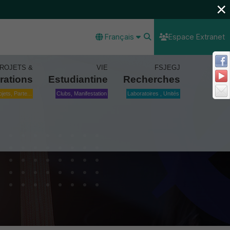
×
Français
Espace Extranet
ROJETS &
VIE
FSJEGJ
rations
Estudiantine
Recherches
ojets, Parte...
Clubs, Manifestation
Laboratoires , Unités