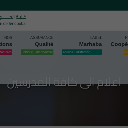
NOS
ASSURANCE
LABEL
P
tions
Qualité
Marhaba
Coopé
Mastères
Politique, Observatoire
Accueil, Satisfaction,
Pr
Qualité
اعلام الى كافة المدرسين