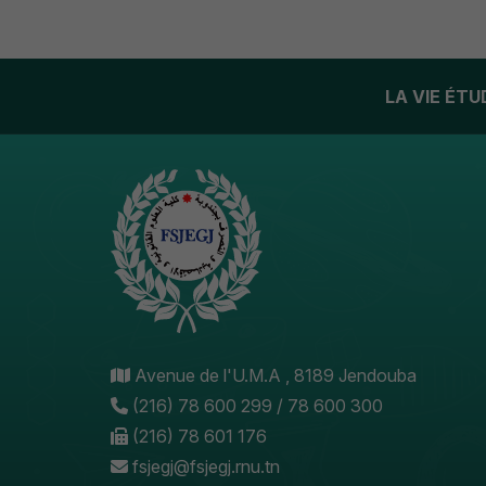
LA VIE ÉT
Avenue de l'U.M.A , 8189 Jendouba
(216) 78 600 299 / 78 600 300
(216) 78 601 176
fsjegj@fsjegj.rnu.tn