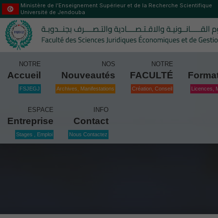
Ministère de l’Enseignement Supérieur et de la Recherche Scientifique
Université de Jendouba
NOTRE
NOS
NOTRE
Accueil
Nouveautés
FACULTÉ
Forma
FSJEGJ
Archives, Manifestations
Création, Conseil
Licences, 
ESPACE
INFO
Entreprise
Contact
Stages , Emploi
Nous Contactez